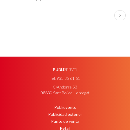
PAGINACIÓN
Sigui
>
págin
PUBLI
SERVEI
Tel: 933 35 61 61
C/Andorra 53
08830 Sant Boi de Llobregat
Publievents
PEU
Publicidad exterior
Punto de venta
Retail