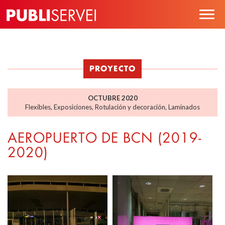
Pasar
Togg
al
navig
contenido
principal
PROYECTO
OCTUBRE 2020
Flexibles
,
Exposiciones
,
Rotulación y decoración
,
Laminados
AEROPUERTO DE BCN (2019-
2020)