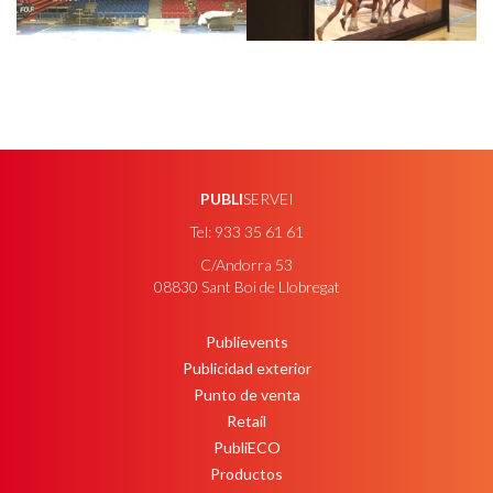
PUBLI
SERVEI
Tel: 933 35 61 61
C/Andorra 53
08830 Sant Boi de Llobregat
Publievents
PEU
Publicidad exterior
Punto de venta
Retail
PubliECO
Productos