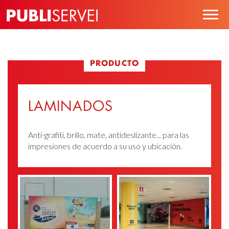
Pasar
Togg
al
navig
contenido
principal
PRODUCTO
LAMINADOS
Anti-grafiti, brillo, mate, antideslizante... para las
impresiones de acuerdo a su uso y ubicación.