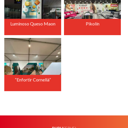
Luminoso Queso Maon
Pikolín
+
+
“Enfortir Cornellà”
+