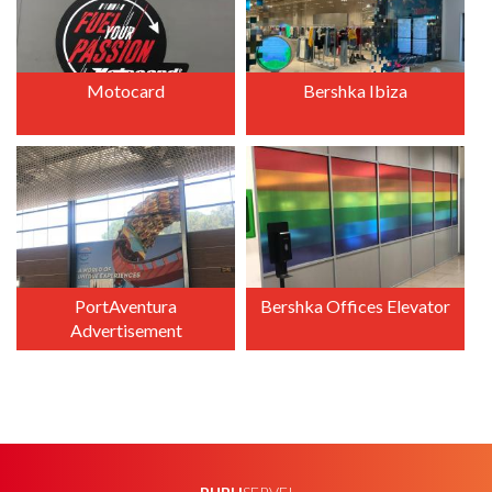
Motocard
Bershka Ibiza
+
+
PortAventura
Bershka Offices Elevator
Advertisement
+
+