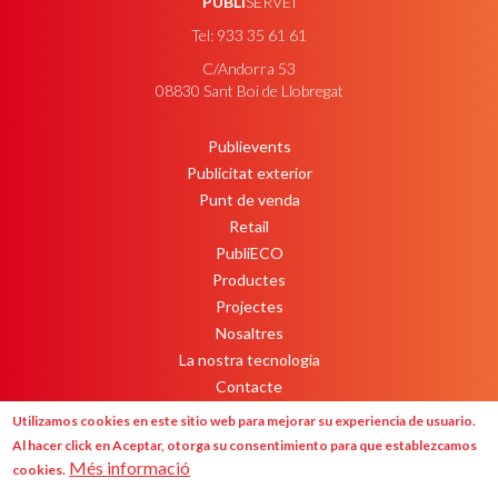
PUBLI
SERVEI
Tel: 933 35 61 61
C/Andorra 53
08830 Sant Boi de Llobregat
Publievents
PEU
Publicitat exterior
Punt de venda
Retail
PubliECO
Productes
Projectes
Nosaltres
La nostra tecnologia
Contacte
Newsletter
Utilizamos cookies en este sitio web para mejorar su experiencia de usuario.
Al hacer click en Aceptar, otorga su consentimiento para que establezcamos
Més informació
cookies.