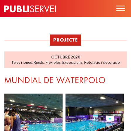
Vés
Togg
al
navig
contingut
PROJECTE
OCTUBRE 2020
Teles i lones
,
Rígids
,
Flexibles
,
Exposicions
,
Retolació i decoració
MUNDIAL DE WATERPOLO